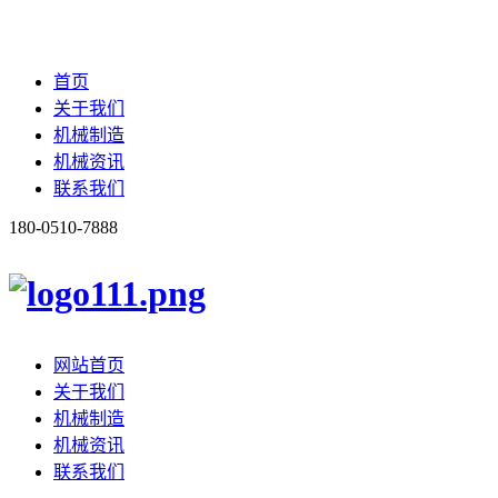
首页
关于我们
机械制造
机械资讯
联系我们
180-0510-7888
网站首页
关于我们
机械制造
机械资讯
联系我们