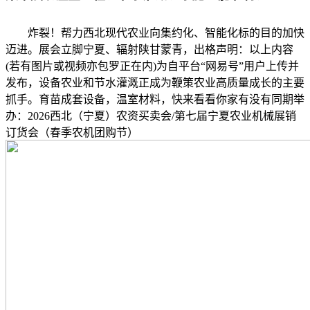
炸裂！帮力西北现代农业向集约化、智能化标的目的加快
迈进。展会立脚宁夏、辐射陕甘蒙青，出格声明：以上内容
(若有图片或视频亦包罗正在内)为自平台“网易号”用户上传并
发布，设备农业和节水灌溉正成为鞭策农业高质量成长的主要
抓手。育苗成套设备，温室材料，快来看看你家有没有同期举
办：2026西北（宁夏）农资买卖会/第七届宁夏农业机械展销
订货会（春季农机团购节）