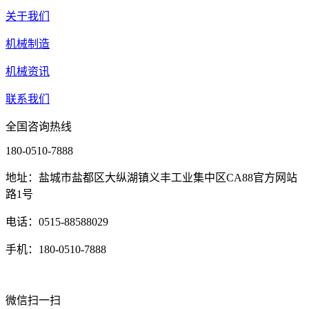
关于我们
机械制造
机械资讯
联系我们
全国咨询热线
180-0510-7888
地址：盐城市盐都区大纵湖镇义丰工业集中区CA88官方网站
路1号
电话：0515-88588029
手机：180-0510-7888
微信扫一扫