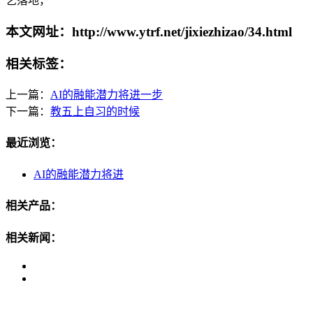
艺落地，
本文网址：http://www.ytrf.net/jixiezhizao/34.html
相关标签：
上一篇：
AI的融能潜力将进一步
下一篇：
教五上自习的时候
最近浏览：
AI的融能潜力将进
相关产品：
相关新闻：