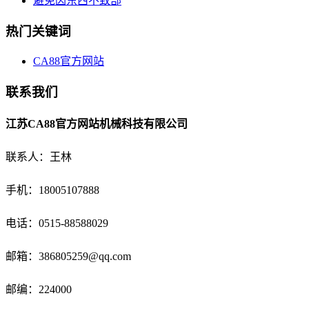
避免因东西不致部
热门关键词
CA88官方网站
联系我们
江苏CA88官方网站机械科技有限公司
联系人：王林
手机：18005107888
电话：
0515-88588029
邮箱：
386805259@qq.com
邮编：224000