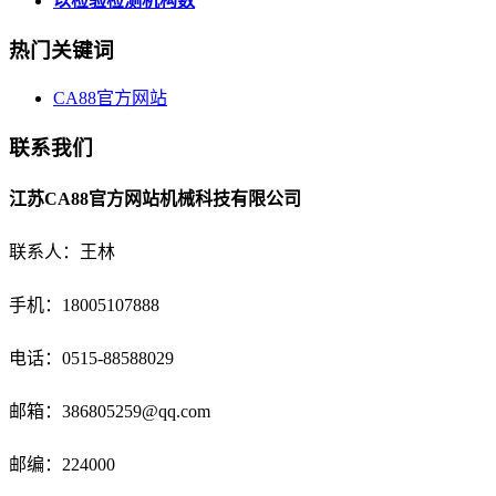
以检验检测机构数
热门关键词
CA88官方网站
联系我们
江苏CA88官方网站机械科技有限公司
联系人：王林
手机：18005107888
电话：
0515-88588029
邮箱：
386805259@qq.com
邮编：224000