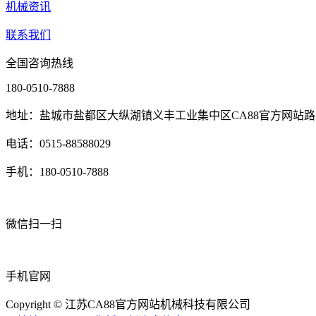
机械资讯
联系我们
全国咨询热线
180-0510-7888
地址：盐城市盐都区大纵湖镇义丰工业集中区CA88官方网站路
电话：0515-88588029
手机：180-0510-7888
微信扫一扫
手机官网
Copyright © 江苏CA88官方网站机械科技有限公司