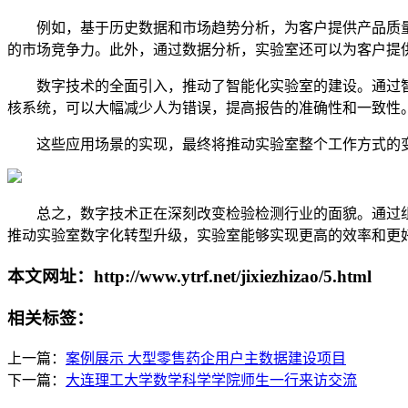
例如，基于历史数据和市场趋势分析，为客户提供产品质量
的市场竞争力。此外，通过数据分析，实验室还可以为客户提
数字技术的全面引入，推动了智能化实验室的建设。通过智
核系统，可以大幅减少人为错误，提高报告的准确性和一致性
这些应用场景的实现，最终将推动实验室整个工作方式的变
总之，数字技术正在深刻改变检验检测行业的面貌。通过组
推动实验室数字化转型升级，实验室能够实现更高的效率和更
本文网址：http://www.ytrf.net/jixiezhizao/5.html
相关标签：
上一篇：
案例展示 大型零售药企用户主数据建设项目
下一篇：
大连理工大学数学科学学院师生一行来访交流