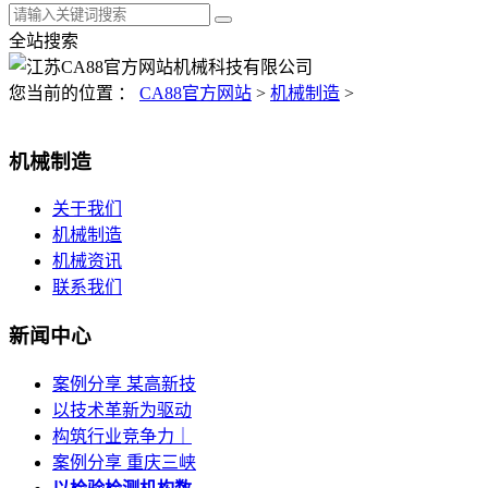
全站搜索
您当前的位置 ：
CA88官方网站
>
机械制造
>
机械制造
关于我们
机械制造
机械资讯
联系我们
新闻中心
案例分享 某高新技
以技术革新为驱动
构筑行业竞争力｜
案例分享 重庆三峡