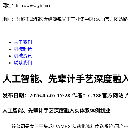
网址：http://www.ytrf.net
地址：盐城市盐都区大纵湖镇义丰工业集中区CA88官方网站路
关于我们
机械制造
机械资讯
联系我们
人工智能、先辈计手艺深度融
发布日期：
2026-05-07 17:28
作者：
CA88官方网站
人工智能、先辈计手艺深度融入实体系体例制业
该公司是专注于集成电AMHS(从动化物料传送系统)国产替