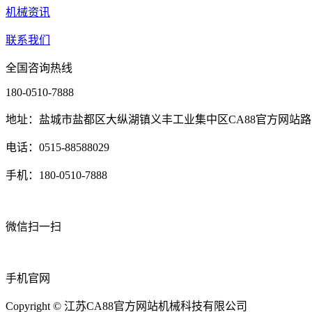
机械资讯
联系我们
全国咨询热线
180-0510-7888
地址：盐城市盐都区大纵湖镇义丰工业集中区CA88官方网站路
电话：0515-88588029
手机：180-0510-7888
微信扫一扫
手机官网
Copyright © 江苏CA88官方网站机械科技有限公司