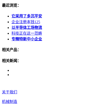
最近浏览：
它采用了多沉平安
企业注册本钱125
以半导体工场物流
科技正在这一范畴
专精特新中小企业
相关产品：
相关新闻：
关于我们
机械制造