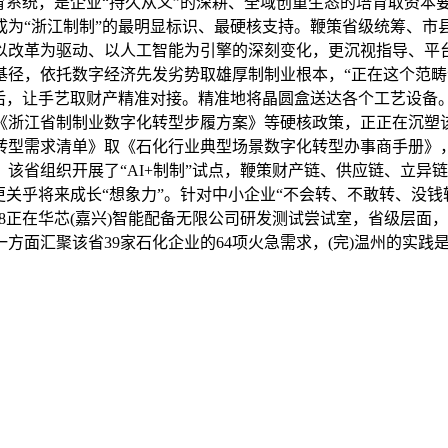
育系统，是企业“持久从义”的深耕、全域创重生态的培育取资本
为“浙江制制”的最明显标识、最硬核支持。鞭策省级统筹、市县
以改革为驱动、以人工智能为引擎的深刻变化，更沉视指导、平
径，依托数字经济先发劣势取雄厚制制业根本，“正在这个范畴深耕
后，让手艺取财产精准对接。精准地将晶圆盒送达各个工艺设备。2
《浙江省制制业数字化转型步履方案》等硬核政策，正正在沉塑
转型需求清单》取《石化行业典型场景数字化转型办事商手册》
该省组织开展了“AI+制制”试点，鞭策财产链、供应链、立异
关乎将来成长“想象力”。针对中小企业“不会转、不敢转、没钱
26688正在华芯(嘉兴)智能配备无限公司研发测试尝试室，省级
面汇聚该省39家石化企业的64项火急需求，(完)温州的实践是