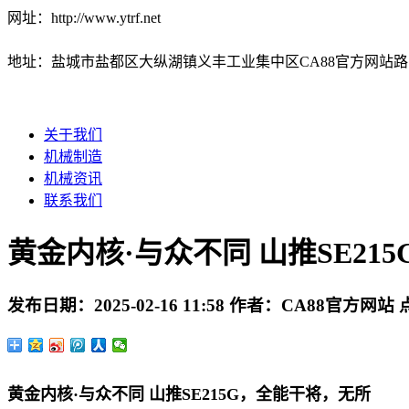
网址：http://www.ytrf.net
地址：盐城市盐都区大纵湖镇义丰工业集中区CA88官方网站路
关于我们
机械制造
机械资讯
联系我们
黄金内核·与众不同 山推SE21
发布日期：
2025-02-16 11:58
作者：
CA88官方网站
黄金内核·与众不同 山推SE215G，全能干将，无所