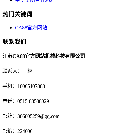
中交集团召开202
热门关键词
CA88官方网站
联系我们
江苏CA88官方网站机械科技有限公司
联系人：王林
手机：18005107888
电话：
0515-88588029
邮箱：
386805259@qq.com
邮编：224000