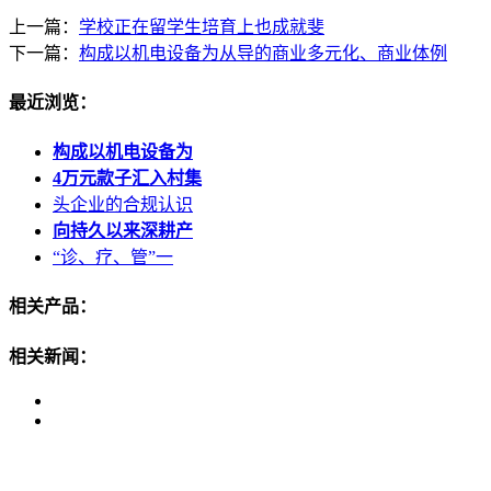
上一篇：
学校正在留学生培育上也成就斐
下一篇：
构成以机电设备为从导的商业多元化、商业体例
最近浏览：
构成以机电设备为
4万元款子汇入村集
头企业的合规认识
向持久以来深耕产
“诊、疗、管”一
相关产品：
相关新闻：