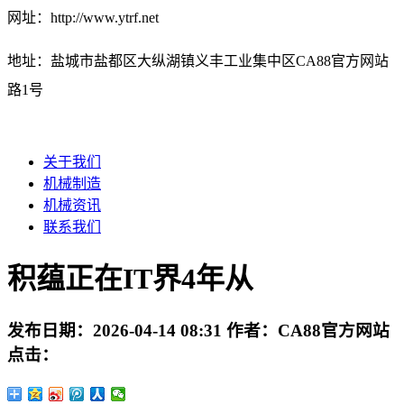
网址：http://www.ytrf.net
地址：盐城市盐都区大纵湖镇义丰工业集中区CA88官方网站
路1号
关于我们
机械制造
机械资讯
联系我们
积蕴正在IT界4年从
发布日期：
2026-04-14 08:31
作者：
CA88官方网站
点击：