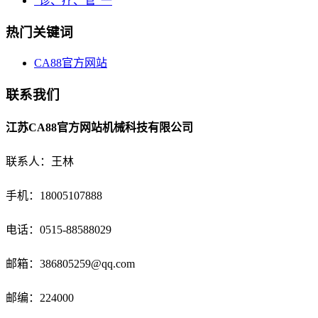
“诊、疗、管”一
热门关键词
CA88官方网站
联系我们
江苏CA88官方网站机械科技有限公司
联系人：王林
手机：18005107888
电话：
0515-88588029
邮箱：
386805259@qq.com
邮编：224000