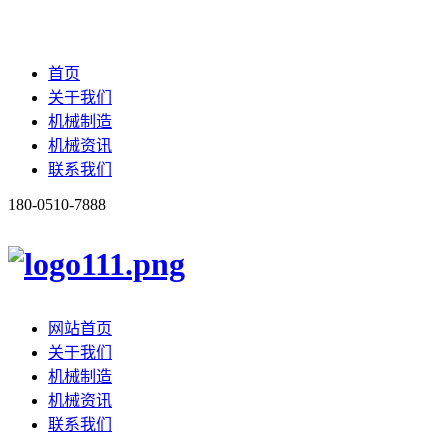
首页
关于我们
机械制造
机械资讯
联系我们
180-0510-7888
网站首页
关于我们
机械制造
机械资讯
联系我们