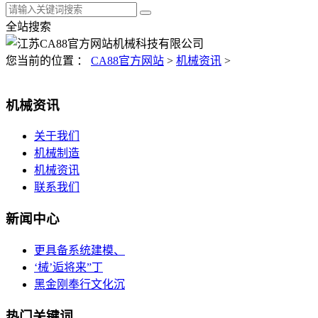
全站搜索
您当前的位置 ：
CA88官方网站
>
机械资讯
>
机械资讯
关于我们
机械制造
机械资讯
联系我们
新闻中心
更具备系统建模、
‘械’逅将来”丁
黑金刚奉行文化沉
热门关键词