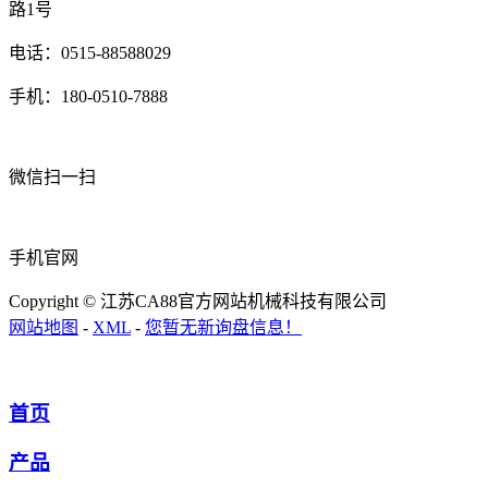
路1号
电话：0515-88588029
手机：180-0510-7888
微信扫一扫
手机官网
Copyright © 江苏CA88官方网站机械科技有限公司
网站地图
-
XML
-
您暂无新询盘信息！
首页
产品