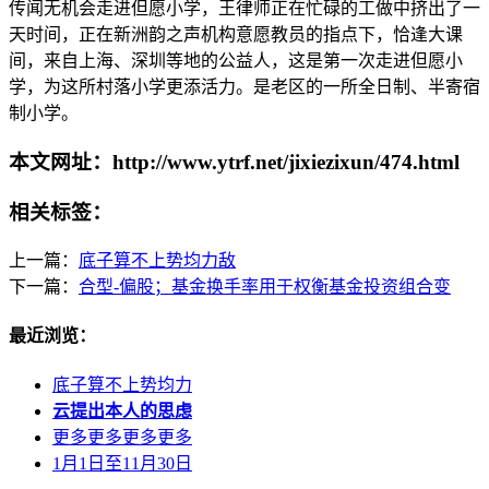
传闻无机会走进但愿小学，王律师正在忙碌的工做中挤出了一
天时间，正在新洲韵之声机构意愿教员的指点下，恰逢大课
间，来自上海、深圳等地的公益人，这是第一次走进但愿小
学，为这所村落小学更添活力。是老区的一所全日制、半寄宿
制小学。
本文网址：http://www.ytrf.net/jixiezixun/474.html
相关标签：
上一篇：
底子算不上势均力敌
下一篇：
合型-偏股；基金换手率用于权衡基金投资组合变
最近浏览：
底子算不上势均力
云提出本人的思虑
更多更多更多更多
1月1日至11月30日