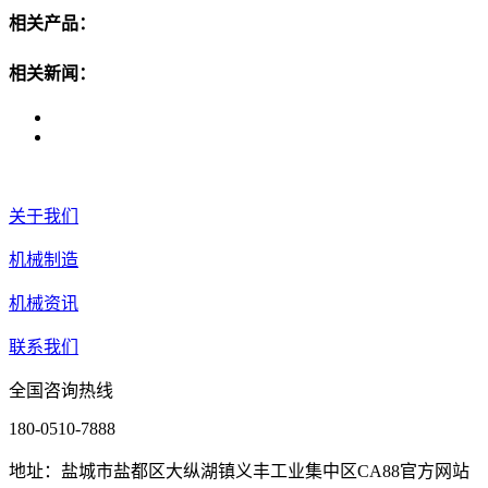
相关产品：
相关新闻：
关于我们
机械制造
机械资讯
联系我们
全国咨询热线
180-0510-7888
地址：盐城市盐都区大纵湖镇义丰工业集中区CA88官方网站