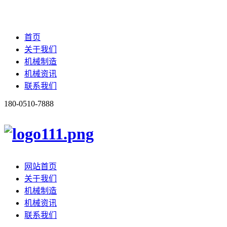
首页
关于我们
机械制造
机械资讯
联系我们
180-0510-7888
网站首页
关于我们
机械制造
机械资讯
联系我们