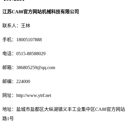
江苏CA88官方网站机械科技有限公司
联系人：王林
手机：18005107888
电话：
0515-88588029
邮箱：
386805259@qq.com
邮编：224000
网址：http://www.ytrf.net
地址：盐城市盐都区大纵湖镇义丰工业集中区CA88官方网站
路1号