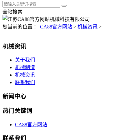
全站搜索
您当前的位置 ：
CA88官方网站
>
机械资讯
>
机械资讯
关于我们
机械制造
机械资讯
联系我们
新闻中心
热门关键词
CA88官方网站
联系我们