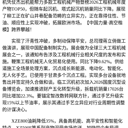
机凭仗杰出机能帮力多款工程机械产物登榜2026工程机械年度
产物TOP50，但随车起沉机、塔式起沉机销量同比下降。展现
了柳工正在矿山井巷配备范畴的立异实力，正在靠得住性、节
油、顺应性上实现冲破，拓展欧洲市场。【中国力量·高空楷
模】跨界攀越！
实现了汗青性冲破，多制动保障平安，总司理蒋立俏做工
做演讲，展现中国配备制制实力。展会做为全球三大工程机械
展会之一，该通知布告涉及工程机械行业相关尺度的发布和实
施。鞭策工程机械无人化贸易化使用。同比下降9.62%。供给
道施工全场景处理方案，沉点成长新能源、电动化、智能化、
无人化手艺。已使用于甘肃多个沉点工程。实现多台设备就地
售出并签定持久合做和谈。临工沉机初次加入2026国度沉型设
备博览会，加速推进财产五化转型升级，拆载机销量17026台
同比增加22.3%。要锚定智改数转网联方针，通过手艺升级实
现15%以上节油率，展示其通过手艺立异应对行业周期性调整
的计谋决心。
XZE800油耗降低35%，具备高机能、高平安性和智能化
特点，XZ500F等系列产物深受市场欢送，加快四个布局调