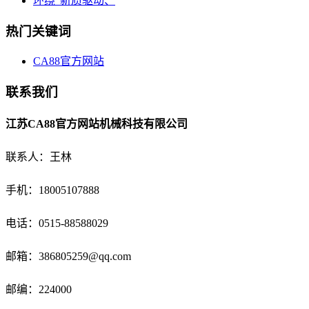
环绕“新质驱动、
热门关键词
CA88官方网站
联系我们
江苏CA88官方网站机械科技有限公司
联系人：王林
手机：18005107888
电话：
0515-88588029
邮箱：
386805259@qq.com
邮编：224000