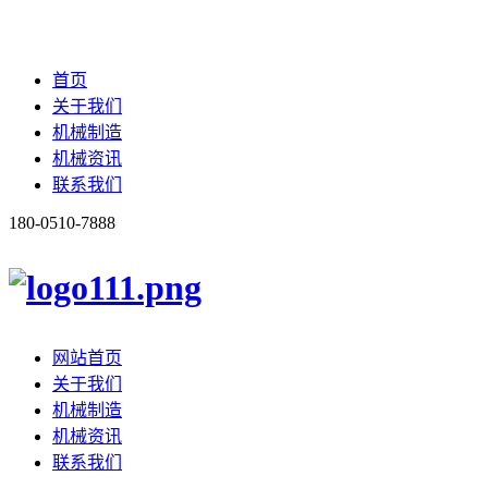
首页
关于我们
机械制造
机械资讯
联系我们
180-0510-7888
网站首页
关于我们
机械制造
机械资讯
联系我们