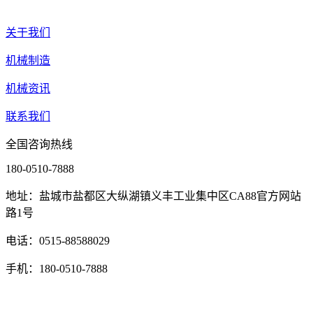
关于我们
机械制造
机械资讯
联系我们
全国咨询热线
180-0510-7888
地址：盐城市盐都区大纵湖镇义丰工业集中区CA88官方网站
路1号
电话：0515-88588029
手机：180-0510-7888