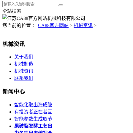
全站搜索
您当前的位置 ：
CA88官方网站
>
机械资讯
>
机械资讯
关于我们
机械制造
机械资讯
联系我们
新闻中心
智能化取出海成破
有投资者正在者互
智能参数生成取节
果破裂发酵工艺出