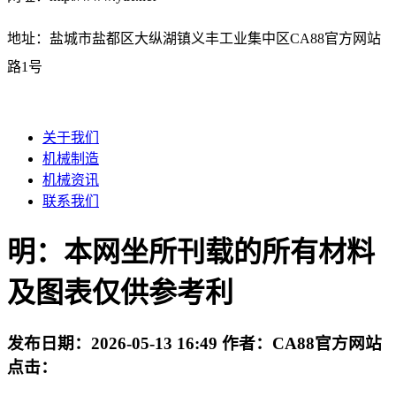
地址：盐城市盐都区大纵湖镇义丰工业集中区CA88官方网站
路1号
关于我们
机械制造
机械资讯
联系我们
明：本网坐所刊载的所有材料
及图表仅供参考利
发布日期：
2026-05-13 16:49
作者：
CA88官方网站
点击：