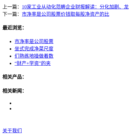
上一篇：
10家工业从动化范畴企业财报解读：分化加剧、龙
下一篇：
市净率是公司股票价钱取每股净资产的比
最近浏览：
市净率是公司股票
坐式完成净菜尺度
们熟练地操做着数
“财产+学资”的夹
相关产品：
相关新闻：
关于我们