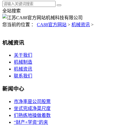
全站搜索
您当前的位置 ：
CA88官方网站
>
机械资讯
>
机械资讯
关于我们
机械制造
机械资讯
联系我们
新闻中心
市净率是公司股票
坐式完成净菜尺度
们熟练地操做着数
“财产+学资”的夹